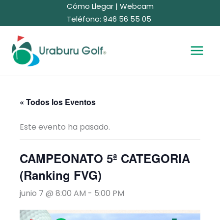
Ir
Cómo Llegar
|
Webcam
al
Teléfono: 946 56 55 05
contenido
« Todos los Eventos
Este evento ha pasado.
CAMPEONATO 5ª CATEGORIA
(Ranking FVG)
junio 7 @ 8:00 AM
-
5:00 PM