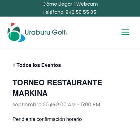
Ir
Cómo Llegar
|
Webcam
al
Teléfono: 946 56 55 05
contenido
« Todos los Eventos
TORNEO RESTAURANTE
MARKINA
septiembre 26 @ 8:00 AM
-
5:00 PM
Pendiente confirmación horario