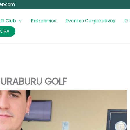
ebcam
El Club
Patrocinios
Eventos Corporativos
El
HORA
 URABURU GOLF