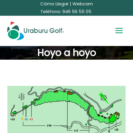
Ir
Cómo Llegar
|
Webcam
al
Teléfono: 946 56 55 05
contenido
Hoyo a hoyo
Hoyo
18