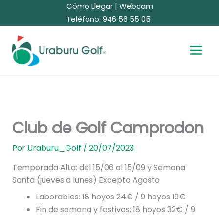
Ir
Cómo Llegar
|
Webcam
al
Teléfono: 946 56 55 05
contenido
Club de Golf Camprodon
Por
Uraburu_Golf
/
20/07/2023
Temporada Alta: del 15/06 al 15/09 y Semana
Santa (jueves a lunes) Excepto Agosto
Laborables: 18 hoyos 24€ / 9 hoyos 19€
Fin de semana y festivos: 18 hoyos 32€ / 9