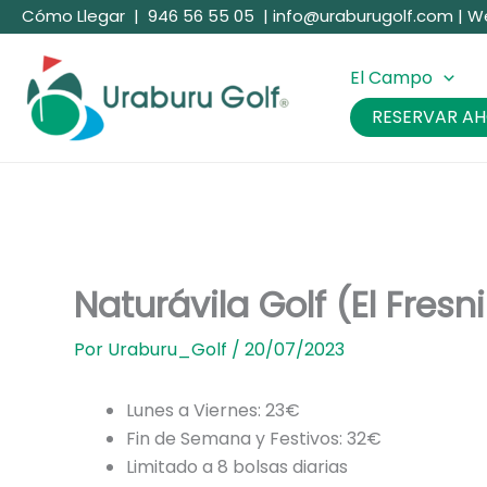
Ir
Cómo Llegar
|
946 56 55 05
|
info@uraburugolf.com
|
W
al
contenido
El Campo
RESERVAR A
Naturávila Golf (El Fresni
Por
Uraburu_Golf
/
20/07/2023
Lunes a Viernes: 23€
Fin de Semana y Festivos: 32€
Limitado a 8 bolsas diarias