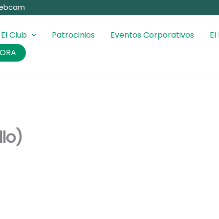
ebcam
El Club
Patrocinios
Eventos Corporativos
El
HORA
llo)