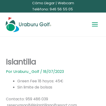
Ir
Cómo Llegar
|
Webcam
al
Teléfono: 946 56 55 05
contenido
Islantilla
Por
Uraburu_Golf
/
18/07/2023
Green Fee 18 hoyos: 45€
Sin limite de bolsas
Contacto: 959 486 039
reservasgolf@islantillagolfresort.com