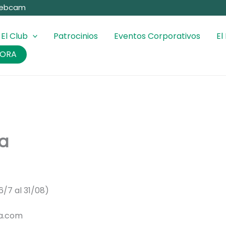
ebcam
El Club
Patrocinios
Eventos Corporativos
El
HORA
na
6/7 al 31/08)
ia.com