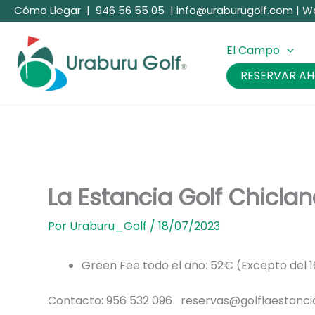
Ir
Cómo Llegar
|
946 56 55 05
|
info@uraburugolf.com
|
W
al
contenido
El Campo
RESERVAR A
La Estancia Golf Chicla
Por
Uraburu_Golf
/
18/07/2023
Green Fee todo el año: 52€ (Excepto del 1
Contacto: 956 532 096 reservas@golflaestanc