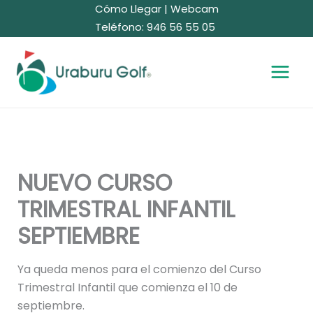
Ir
Cómo Llegar
|
Webcam
al
Teléfono: 946 56 55 05
contenido
NUEVO CURSO
TRIMESTRAL INFANTIL
SEPTIEMBRE
Ya queda menos para el comienzo del Curso
Trimestral Infantil que comienza el 10 de
septiembre.